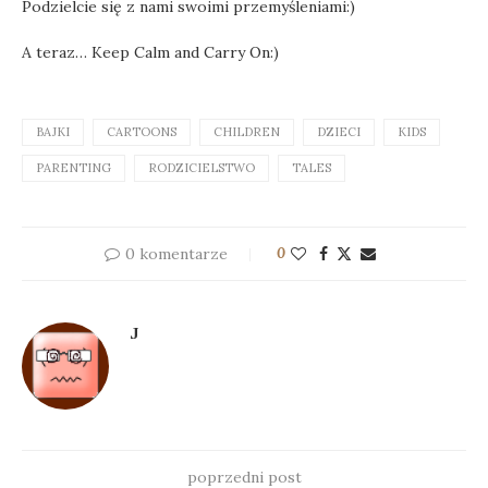
Podzielcie się z nami swoimi przemyśleniami:)
A teraz… Keep Calm and Carry On:)
BAJKI
CARTOONS
CHILDREN
DZIECI
KIDS
PARENTING
RODZICIELSTWO
TALES
0 komentarze
0
J
poprzedni post