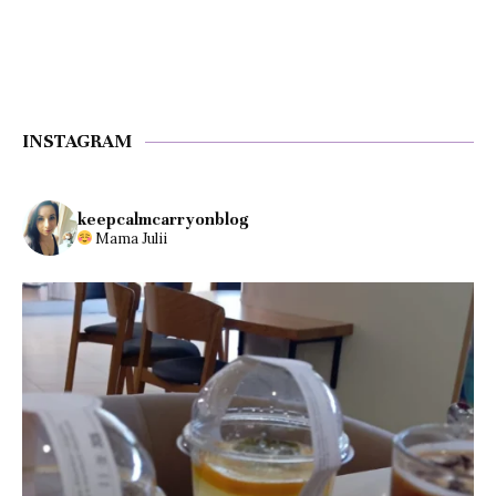
INSTAGRAM
keepcalmcarryonblog
Mama Julii