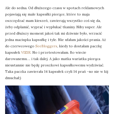
Ale do sedna. Od dłuższego czasu w spotach reklamowych
pojawiają się male kapsułki piorące, które to maja
oszczędzać mam kieszeń, zawierają wszystko coś się da,
żeby odplamić, wyprać i wypłukać tkaniny. Niby super. Ale
przed dłuższy moment jakoś tak mi dziwnie było, wrzucić
jedna maciupka kapsułkę i tyle. Nie ufałam jakości prania. Aż
do czerwcowego
SeeBloggers
, kiedy to dostałam paczkę
kapsułek
VIZIR
. No i przetestowałam. Bo wiecie
darowanemu…. i tak dalej. A jako matka wariatka piorąca
nieustannie nie będę proszkowi kapsułkowemu wydziwiać.
Taka paczka zawierała 14 kapsułek czyli 14 prań -no nie w kij
dmuchał;)