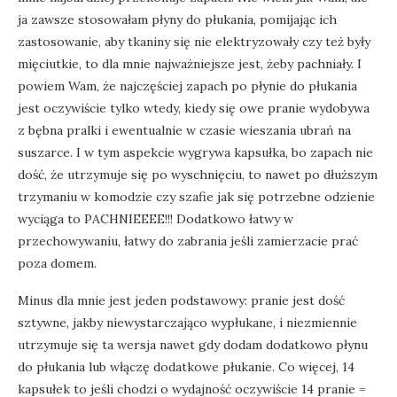
ja zawsze stosowałam płyny do płukania, pomijając ich
zastosowanie, aby tkaniny się nie elektryzowały czy też były
mięciutkie, to dla mnie najważniejsze jest, żeby pachniały. I
powiem Wam, że najczęściej zapach po płynie do płukania
jest oczywiście tylko wtedy, kiedy się owe pranie wydobywa
z bębna pralki i ewentualnie w czasie wieszania ubrań na
suszarce. I w tym aspekcie wygrywa kapsułka, bo zapach nie
dość, że utrzymuje się po wyschnięciu, to nawet po dłuższym
trzymaniu w komodzie czy szafie jak się potrzebne odzienie
wyciąga to PACHNIEEEE!!! Dodatkowo łatwy w
przechowywaniu, łatwy do zabrania jeśli zamierzacie prać
poza domem.
Minus dla mnie jest jeden podstawowy: pranie jest dość
sztywne, jakby niewystarczająco wypłukane, i niezmiennie
utrzymuje się ta wersja nawet gdy dodam dodatkowo płynu
do płukania lub włączę dodatkowe płukanie. Co więcej, 14
kapsułek to jeśli chodzi o wydajność oczywiście 14 pranie =