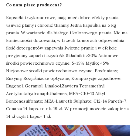
Co nam pisze producent?
Kapsułki trzykomorowe, mają mieć dobre efekty prania,
usuwać plamy i chronić tkaniny. Jedna kapsułka na 5 kg
prania. W wariancie dla białego i kolorowego prania. Nie ma
konieczności dozowania, w trzech komorach odpowiednia
ilość detergentów zapewnia świetne pranie i w efekcie
przyjemny zapach i czystość. Składniki: >30% Anionowe
środki powierzchniowo czynne; 5-15% Mydło; <5%
Niejonowe środki powierzchniowo czynne, Fosfoniany;
Enzymy, Rozjaśniacze optyczne, Kompozycje zapachowe,
Eugenol, Geraniol, Linalool.Zawiera Tetramethyl
Acetyloctahydronaphthalenes, MEA-C10-13 Alkyl
Benzenesulfonate; MEA-Laureth Sulphate; C12-14 Pareth-7.
Cena za 14 kaps. to ok. 19 zł. W promocji możecie zakupić za
14 zł czyli 1 kaps.= 1 zł.