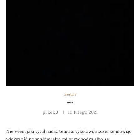
lifestyle
***
przez
J
10 lutego 2021
Nie wiem jaki tytuł nadać temu artykułowi, szczerze mówiąc
większość pomysłów jakie mi przychodzą albo są