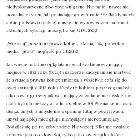
niedyplomatyczne albo zbyt wulgarne. Nie mniej, nawet nie
posiadając tytułu, lub posiadając go w formie *** (każdy niech
sobie podstawi co chce) muszę się wypowiedzieć na temat
aktualnych sytuacji, muszę, bo się UDUSZĘ!
„Wczoraj” poszli po prawo kobiet, „dzisiaj” idą po wolne
media, „jutro” mogą iść po CIEBIE!
Jak wiecie ostatnio oglądałam serial kostiumowy mający
miejsce w 1813 roku (tutaj) i szczerze zaczynam się martwić,
że sytuacja prawna kobiet zmierza, a właściwie cofa się do
owej sytuacji z 1813 roku. Kiedy to kobieta postrzegana była
jako towar gorszej jakości, mający za zadanie nie myśleć, nie
czuć, być dla mężczyzn, oddać siebie w 100% znaczeniu, ciało,
dusza, umysł, o umyśle nie wspomnę tutaj w pozytywach,
umysł najlepiej mieć głupi, niemyślący i nierozumiejący.
Rodziłaś się po to, żeby rodzić. Nic więcej. Nikt nie myślał o
kobiecie jako o człowieku, tylko jak o zwierzątku, które