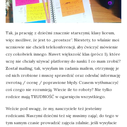
Tak, ja pracuję z dziećmi znacznie starszymi, klasy liceum,
więc możliwe, że jest to „prostsze”. Niestety, to właśnie moi
uczniowie nie chcieli telekonferencji, aby ćwiczyć mówienie
czy cokolwiek innego. Nawet większość klas (prócz 1), które
uczę nie chciały używać platformy do nauki. I co mam zrobić?
Został mailing, tak, wysyłam im zadania mailem, otrzymuję je
od nich zrobione i muszę sprawdzić oraz odesłać informację
zwrotną / ocenę / poprawione błędy. Czasem wytłumaczyć
coś czego nie rozumieją. Wiecie ile to roboty? Nie tylko
rodzice mają TRUDNOŚĆ w ogarnięciu wszystkiego.
Weźcie pod uwagę, że my, nauczyciele też jesteśmy
rodzicami. Naszymi dziećmi też się musimy zająć, do tego w
tym samym czasie prowadzić zajęcia zdalnie, jeśli wysyłacie