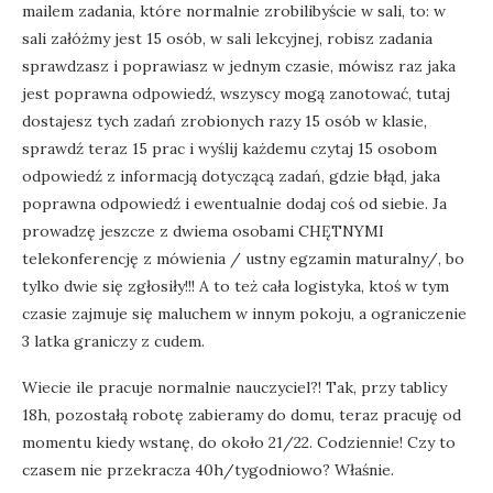
mailem zadania, które normalnie zrobilibyście w sali, to: w
sali załóżmy jest 15 osób, w sali lekcyjnej, robisz zadania
sprawdzasz i poprawiasz w jednym czasie, mówisz raz jaka
jest poprawna odpowiedź, wszyscy mogą zanotować, tutaj
dostajesz tych zadań zrobionych razy 15 osób w klasie,
sprawdź teraz 15 prac i wyślij każdemu czytaj 15 osobom
odpowiedź z informacją dotyczącą zadań, gdzie błąd, jaka
poprawna odpowiedź i ewentualnie dodaj coś od siebie. Ja
prowadzę jeszcze z dwiema osobami CHĘTNYMI
telekonferencję z mówienia / ustny egzamin maturalny/, bo
tylko dwie się zgłosiły!!! A to też cała logistyka, ktoś w tym
czasie zajmuje się maluchem w innym pokoju, a ograniczenie
3 latka graniczy z cudem.
Wiecie ile pracuje normalnie nauczyciel?! Tak, przy tablicy
18h, pozostałą robotę zabieramy do domu, teraz pracuję od
momentu kiedy wstanę, do około 21/22. Codziennie! Czy to
czasem nie przekracza 40h/tygodniowo? Właśnie.