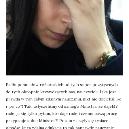
Padło pełno słów różnorakich od tych super pozytywnych
do tych okropnie krzywdzących nas, nauczycieli. Jaka jest
prawda w tym całym zdalnym nauczaniu, nikt nie dociekał. Bo
i po co?! Tak, usłyszeliśmy od samego Ministra, że dajeMY
radę, ja się tylko pytam, kto daje radę i czemu naszą pracę
przypisuje sobie Minister?! Potem zaczęły się tysiące
głosów, że ta zdalna edukacja to tak naprawdę nauczanie