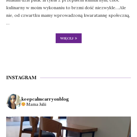
Miałam dziś pisać artykuł z przepisem kulinarnym, choć
kulinarny w moim wykonaniu to brzmi dość niezwykle….Ale
nie, od czwartku mamy wprowadzoną kwaratannę społeczną,
…
WIĘCEJ
INSTAGRAM
keepcalmcarryonblog
Mama Julii