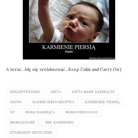
A teraz…Idę się zrelaksować…Keep Calm and Carry On:)
BREASTFEEDING
DIETA
DIETA MAMY KARMIĄCEJ
HAFIJA
KARMIE JEM WSZYSTKO
KARMIENIE PIERSIĄ
KP
MAMA KARMIĄCA
MAMAGINEKOLOG
MAMALEKARZ
MM. KARMIENIE
STANDARDY MEDYCZNE