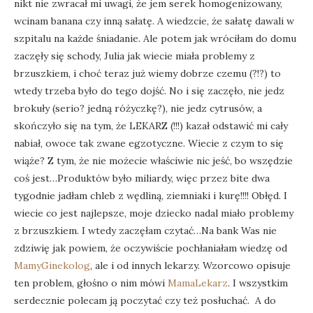
nikt nie zwracał mi uwagi, że jem serek homogenizowany,
wcinam banana czy inną sałatę. A wiedzcie, że sałatę dawali w
szpitalu na każde śniadanie. Ale potem jak wróciłam do domu
zaczęły się schody, Julia jak wiecie miała problemy z
brzuszkiem, i choć teraz już wiemy dobrze czemu (?!?) to
wtedy trzeba było do tego dojść. No i się zaczęło, nie jedz
brokuły (serio? jedną różyczkę?), nie jedz cytrusów, a
skończyło się na tym, że LEKARZ (!!!) kazał odstawić mi cały
nabiał, owoce tak zwane egzotyczne. Wiecie z czym to się
wiąże? Z tym, że nie możecie właściwie nic jeść, bo wszędzie
coś jest…Produktów było miliardy, więc przez bite dwa
tygodnie jadłam chleb z wędliną, ziemniaki i kurę!!!! Obłęd. I
wiecie co jest najlepsze, moje dziecko nadal miało problemy
z brzuszkiem. I wtedy zaczęłam czytać…Na bank Was nie
zdziwię jak powiem, że oczywiście pochłaniałam wiedzę od
MamyGinekolog
, ale i od innych lekarzy. Wzorcowo opisuje
ten problem, głośno o nim mówi
MamaLekarz
. I wszystkim
serdecznie polecam ją poczytać czy też posłuchać. A do