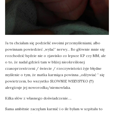
Ja tu chciałam się podzielić swoimi przemyśleniami, albo
powinnam powiedzieć „wylać” nerwy… Bo głównie mnie się
rozchodzić będzie nie o zjawisko co lepsze KP czy MM, ale
o to, że nadal gdzieś tam w bliżej nieokreślonej
czasoprzestrzeni / świecie / rzeczywistości żyje błędne
myślenie o tym, że matka karmiąca powinna „odżywiać ” się
powietrzem, bo wszystko SŁOWNIE WSZYSTKO (!!!)
alergizuje jej noworodka/niemowlaka.
Kilka słów z własnego doświadczenie….
Sama ambitnie zaczęłam karmić i o ile byłam w szpitalu to