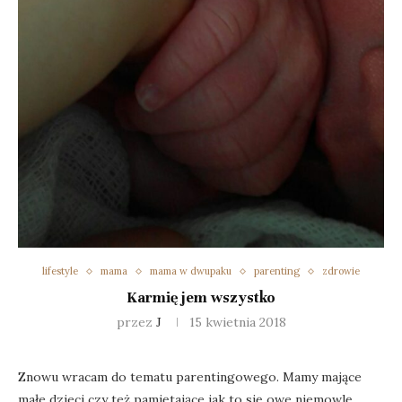
lifestyle
mama
mama w dwupaku
parenting
zdrowie
Karmię jem wszystko
przez
J
15 kwietnia 2018
Znowu wracam do tematu parentingowego. Mamy mające
małe dzieci czy też pamiętające jak to się owe niemowlę