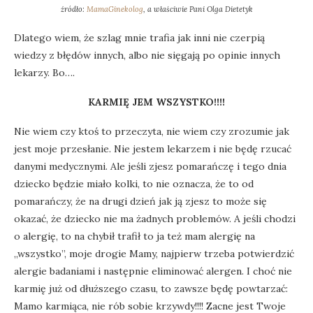
źródło:
MamaGinekolog
, a właściwie Pani Olga Dietetyk
Dlatego wiem, że szlag mnie trafia jak inni nie czerpią
wiedzy z błędów innych, albo nie sięgają po opinie innych
lekarzy. Bo….
KARMIĘ JEM WSZYSTKO!!!!
Nie wiem czy ktoś to przeczyta, nie wiem czy zrozumie jak
jest moje przesłanie. Nie jestem lekarzem i nie będę rzucać
danymi medycznymi. Ale jeśli zjesz pomarańczę i tego dnia
dziecko będzie miało kolki, to nie oznacza, że to od
pomarańczy, że na drugi dzień jak ją zjesz to może się
okazać, że dziecko nie ma żadnych problemów. A jeśli chodzi
o alergię, to na chybił trafił to ja też mam alergię na
„wszystko”, moje drogie Mamy, najpierw trzeba potwierdzić
alergie badaniami i następnie eliminować alergen. I choć nie
karmię już od dłuższego czasu, to zawsze będę powtarzać:
Mamo karmiąca, nie rób sobie krzywdy!!!! Zacne jest Twoje