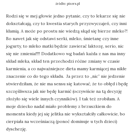
źródło: pixers.pl
Rodzi się w mej głowie jedno pytanie, czy to lekarze się nie
dokształcają, czy to kwestia starych przyzwyczajeń, czy inni
kłamią. A może po prostu nie wiedzą skąd się bierze mleko?!
Bo nawet jak się odstawi serki, mleko, śmietanę czy inne
jogurty, to mleko matki będzie zawierać laktozę, serio, nic
się nie zmienia!!!!! Dodatkowo wg badań każda z nas ma inny
skład mleka, skład ten przechodzi różne zmiany w czasie
karmienia, a co najważniejsze dieta mamy karmiącej ma nikłe
znaczenie co do tego składu. Ja przez to „nic” nie jedzenie
stwierdziłam, że nie ma sensu się katować, że to obłęd i będę
szczęśliwsza jak nie będę karmić (oczywiście na tą decyzję
złożyło się wiele innych czynników). I tak też zrobiłam. A
moje dziecko nadal miało problemy z brzuszkiem do
momentu kiedy jej się jelitka nie wykształciły całkowicie, bo
cierpiała na wcześniaczą (ponoć dominuje u tych dzieci)
dyschezję.