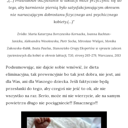
„(…) Prawidłowe odżywianie w laktacji może przyczynić się do
tego, aby karmienie piersią było satysfakcjonującym okresem
nie naruszającym dobrostanu fizycznego ani psychicznego
kobiety.(…)”
Źródło: Maria Katarzyna Borszewska-Kornacka, Joanna Rachtan-
Janicka, Aleksandra Wesołowska, Piotr Socha, Mirosław Wielgoś, Monika
Żukowska-Rubik, Beata Pawlus, Stanowisko Grupy Ekspertów w sprawie zaleceń
żywieniowych dla kobiet w okresie laktacji, T.10, strony 265-279, Warszawa, 2013
Podsumowując, nie dajcie sobie wmówić, że dieta
eliminacyjna, tak prewencyjnie bo tak jest dobra, nie jest, ani
dla Was, ani dla Waszego dziecka. Jeśli faktycznie będą
przesłanki do tego, aby czegoś nie jeść to ok, ale nie
wszystko na raz. Serio, może mi nie wierzycie, ale na samym
powietrzu długo nie pociągniecie!!! Smacznego!!!