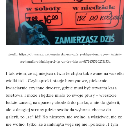
źródło: https://finanse.wp.pl/agnieszka-ma-cztery-sklepy-i-marzy-o-niedzieli-
bez-handlu-oddalabym-2-tys-za-ten-luksus-6172451526273153a
I tak wiem, że są miejsca otwarte chyba tak zwane na wszelki
wielki itd… Czyli apteki, stacje benzynowe, piekarnie,
kwiaciarnie czy inne dworce, gdzie musi być otwarta kasa
biletowa. I może i będzie miało to swoje plusy – wreszcie
ludzie zaczną na spacery chodzić do parku, a nie do galerii,
ale z drugiej strony gdzie swoboda wyboru, chcesz do
galerii, to „se” idź! No niestety, nie wolno, a właściwie, nie że
nie wolno, tylko, że zamknięta więc się nie „polezie”. I tym