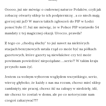
Ooooo, już nie mówiąc o cudownej naturze Polaków, czyli jak
zobaczę otwarty sklep to ich podpierniczę , a co niech mają
gorzej niż ja:D W marcu takich zgłoszeń do PIP w Łodzi
ponoć było 17. Już nie mówiąc, że w Polsce PIP wystawiło 54
mandaty z tej magicznej okazji. Uroczo, prawda?
Z tego co „chodzą słuchy” to już nawet na niektórych
stacjach benzynowych ustala rząd co może być na półkach
gazetowych, które gazety są niewłaściwe czy też może
powinnam powiedzieć niepożądane…..serio?! W takim kraju
przyszło nam żyć.
Jestem za wolnym wyborem względem wszystkiego, serio,
wierzę głęboko, że każdy z nas ma rozum, chcesz mieć sklep
zamknięty, nie pracuj, chcesz iść na zakupy w niedzielę, idź,
nie chcesz to zostań w domu, ale po co notorycznie nam
czegoś zakazywać?!!?