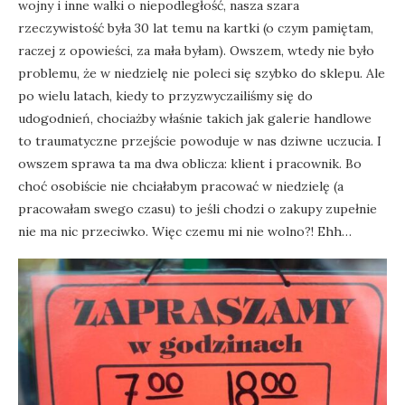
wojny i inne walki o niepodległość, nasza szara
rzeczywistość była 30 lat temu na kartki (o czym pamiętam,
raczej z opowieści, za mała byłam). Owszem, wtedy nie było
problemu, że w niedzielę nie poleci się szybko do sklepu. Ale
po wielu latach, kiedy to przyzwyczailiśmy się do
udogodnień, chociażby właśnie takich jak galerie handlowe
to traumatyczne przejście powoduje w nas dziwne uczucia. I
owszem sprawa ta ma dwa oblicza: klient i pracownik. Bo
choć osobiście nie chciałabym pracować w niedzielę (a
pracowałam swego czasu) to jeśli chodzi o zakupy zupełnie
nie ma nic przeciwko. Więc czemu mi nie wolno?! Ehh…