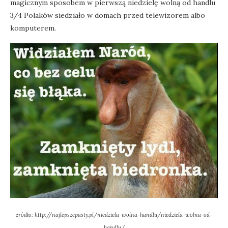
magicznym sposobem w pierwszą niedzielę wolną od handlu
3/4 Polaków siedziało w domach przed telewizorem albo
komputerem.
źródło: http://najlepszepasty.pl/niedziela-wolna-handlu/niedziela-wolna-od-
handlu/