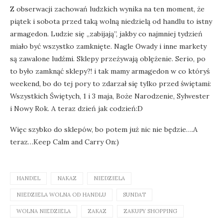
Z obserwacji zachowań ludzkich wynika na ten moment, że
piątek i sobota przed taką wolną niedzielą od handlu to istny
armagedon. Ludzie się „zabijają”, jakby co najmniej tydzień
miało być wszystko zamknięte. Nagle Owady i inne markety
są zawalone ludźmi. Sklepy przeżywają oblężenie. Serio, po
to było zamknąć sklepy?! i tak mamy armagedon w co któryś
weekend, bo do tej pory to zdarzał się tylko przed świętami:
Wszystkich Świętych, 1 i 3 maja, Boże Narodzenie, Sylwester
i Nowy Rok. A teraz dzień jak codzień:D
Więc szybko do sklepów, bo potem już nic nie będzie….A
teraz…Keep Calm and Carry On:)
HANDEL
NAKAZ
NIEDZIELA
NIEDZIELA WOLNA OD HANDLU
SUNDAT
WOLNA NIEDZIELA
ZAKAZ
ZAKUPY SHOPPING