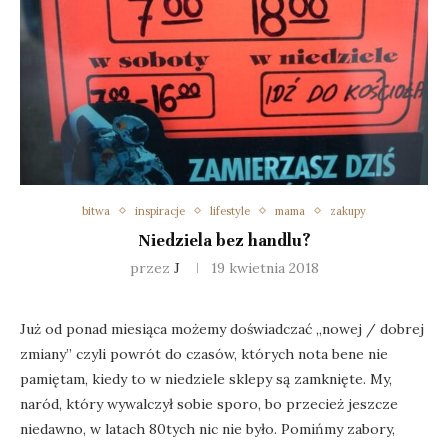
bitwa
inspiracje
lifestyle
mama
zakupy
Niedziela bez handlu?
przez
J
19 kwietnia 2018
Już od ponad miesiąca możemy doświadczać „nowej / dobrej
zmiany” czyli powrót do czasów, których nota bene nie
pamiętam, kiedy to w niedziele sklepy są zamknięte. My,
naród, który wywalczył sobie sporo, bo przecież jeszcze
niedawno, w latach 80tych nic nie było. Pomińmy zabory,