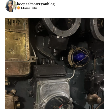
keepcalmcarryonblog
Mama Julii