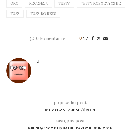
OKO
RECENZJA
TESTY
TESTY KOSMETYCZNE
TUSZ
TUSZ DO RZĘS
0 komentarze
0
J
poprzedni post
MUZYCZNIE: JESIEŃ 2018
następny post
MIESIĄC W ZDJĘCIACH: PAŹDZIERNIK 2018