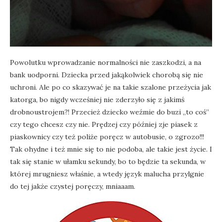
Powolutku wprowadzanie normalności nie zaszkodzi, a na
bank uodporni. Dziecka przed jakąkolwiek chorobą się nie
uchroni. Ale po co skazywać je na takie szalone przeżycia jak
katorga, bo nigdy wcześniej nie zderzyło się z jakimś
drobnoustrojem?! Przecież dziecko weźmie do buzi „to coś”
czy tego chcesz czy nie. Prędzej czy później zje piasek z
piaskownicy czy też poliże poręcz w autobusie, o zgrozo!!!
Tak ohydne i też mnie się to nie podoba, ale takie jest życie. I
tak się stanie w ułamku sekundy, bo to będzie ta sekunda, w
której mrugniesz właśnie, a wtedy język malucha przylgnie
do tej jakże czystej poręczy, mniaaam.