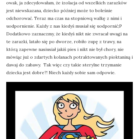
owak, ja zdecydowałam, że izolacja od wszelkich zarazków
jest niewskazana, dziecko później może to boleśnie
odchorować. Teraz ma czas na stopniową walkę z nimi i
uodpornienie. Każdy z nas kiedyś musiał się uodpornić;P
Dodatkowo zaznaczmy, że kiedyś nikt nie zwracał uwagi na
te zarazki, latało się po dworze, robiło zupę z trawy, na
którą zapewne nasiusiał jakiś pies i nikt nie był chory, nie
mówiąc już o zdartych kolanach potraktowanych pioktaniną i
dawaj do zabawy. Tak więc czy takie sterylne trzymanie
dziecka jest dobre?! Niech każdy sobie sam odpowie.