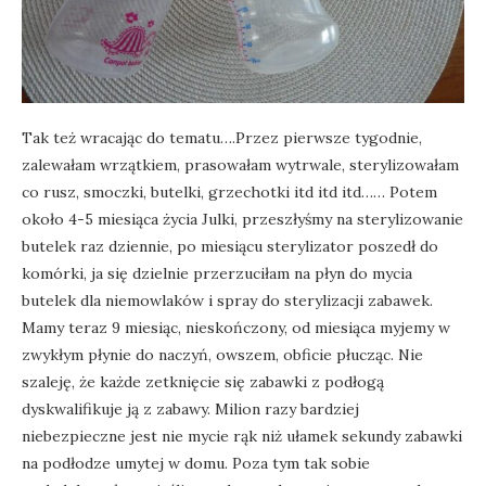
Tak też wracając do tematu….Przez pierwsze tygodnie,
zalewałam wrzątkiem, prasowałam wytrwale, sterylizowałam
co rusz, smoczki, butelki, grzechotki itd itd itd…… Potem
około 4-5 miesiąca życia Julki, przeszłyśmy na sterylizowanie
butelek raz dziennie, po miesiącu sterylizator poszedł do
komórki, ja się dzielnie przerzuciłam na płyn do mycia
butelek dla niemowlaków i spray do sterylizacji zabawek.
Mamy teraz 9 miesiąc, nieskończony, od miesiąca myjemy w
zwykłym płynie do naczyń, owszem, obficie płucząc. Nie
szaleję, że każde zetknięcie się zabawki z podłogą
dyskwalifikuje ją z zabawy. Milion razy bardziej
niebezpieczne jest nie mycie rąk niż ułamek sekundy zabawki
na podłodze umytej w domu. Poza tym tak sobie