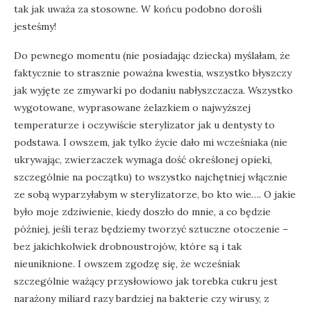
tak jak uważa za stosowne. W końcu podobno dorośli
jesteśmy!
Do pewnego momentu (nie posiadając dziecka) myślałam, że
faktycznie to strasznie poważna kwestia, wszystko błyszczy
jak wyjęte ze zmywarki po dodaniu nabłyszczacza. Wszystko
wygotowane, wyprasowane żelazkiem o najwyższej
temperaturze i oczywiście sterylizator jak u dentysty to
podstawa. I owszem, jak tylko życie dało mi wcześniaka (nie
ukrywając, zwierzaczek wymaga dość określonej opieki,
szczególnie na początku) to wszystko najchętniej włącznie
ze sobą wyparzyłabym w sterylizatorze, bo kto wie…. O jakie
było moje zdziwienie, kiedy doszło do mnie, a co będzie
później, jeśli teraz będziemy tworzyć sztuczne otoczenie –
bez jakichkolwiek drobnoustrojów, które są i tak
nieuniknione. I owszem zgodzę się, że wcześniak
szczególnie ważący przysłowiowo jak torebka cukru jest
narażony miliard razy bardziej na bakterie czy wirusy, z