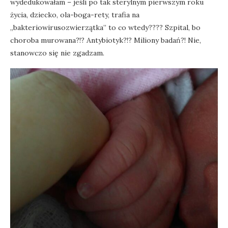
wydedukowałam – jeśli po tak sterylnym pierwszym roku
życia, dziecko, ola-boga-rety, trafia na
„bakteriowirusozwierzątka” to co wtedy???? Szpital, bo
choroba murowana?!? Antybiotyk?!? Miliony badań?! Nie,
stanowczo się nie zgadzam.