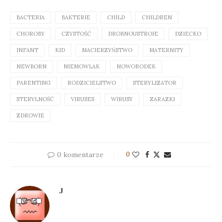
BACTERIA
BAKTERIE
CHILD
CHILDREN
CHOROBY
CZYSTOŚĆ
DROBNOUSTROJE
DZIECKO
INFANT
KID
MACIERZYŃSTWO
MATERNITY
NEWBORN
NIEMOWLAK
NOWORODEK
PARENTING
RODZICIELSTWO
STERYLIZATOR
STERYLNOŚĆ
VIRUSES
WIRUSY
ZARAZKI
ZDROWIE
0 komentarze
0
J