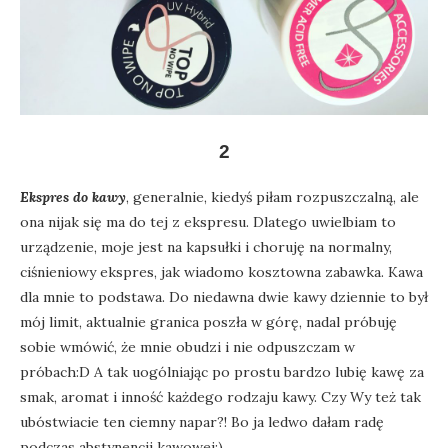
2
Ekspres do kawy
, generalnie, kiedyś piłam rozpuszczalną, ale
ona nijak się ma do tej z ekspresu. Dlatego uwielbiam to
urządzenie, moje jest na kapsułki i choruję na normalny,
ciśnieniowy ekspres, jak wiadomo kosztowna zabawka. Kawa
dla mnie to podstawa. Do niedawna dwie kawy dziennie to był
mój limit, aktualnie granica poszła w górę, nadal próbuję
sobie wmówić, że mnie obudzi i nie odpuszczam w
próbach:D A tak uogólniając po prostu bardzo lubię kawę za
smak, aromat i inność każdego rodzaju kawy. Czy Wy też tak
ubóstwiacie ten ciemny napar?! Bo ja ledwo dałam radę
podczas abstynencji kawowej;)