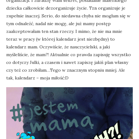
organizacji. I zdradzę Wam sekret, posiadanie maleńkiego
dziecka całkowicie dezorganizuje życie. Tzn organizuje je
zupełnie inaczej. Serio, do niedawna chyba nie mogłam się w
tym odnaleźć, nadal nie mogę, ale już mamy postęp
zaakceptowałam ten stan rzeczy. I mimo, że nie ma mnie
teraz w pracy (w której kalendarz jest niezbędny) to
kalendarz mam. Oczywiście, że nauczycielski, a jaki
myśleliście, że mam?! Aktualnie co prawda zapisuję wszystko
co dotyczy Julki, a czasem i nawet zapiszę jakiś plan własny
czy też co zrobiłam…Tego w znacznym stopniu mniej. Ale
tak, kalendarz – moja miłość:D