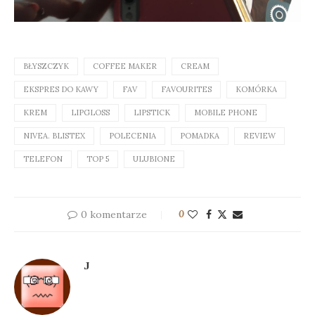
BŁYSZCZYK
COFFEE MAKER
CREAM
EKSPRES DO KAWY
FAV
FAVOURITES
KOMÓRKA
KREM
LIPGLOSS
LIPSTICK
MOBILE PHONE
NIVEA. BLISTEX
POLECENIA
POMADKA
REVIEW
TELEFON
TOP 5
ULUBIONE
0 komentarze
0
J