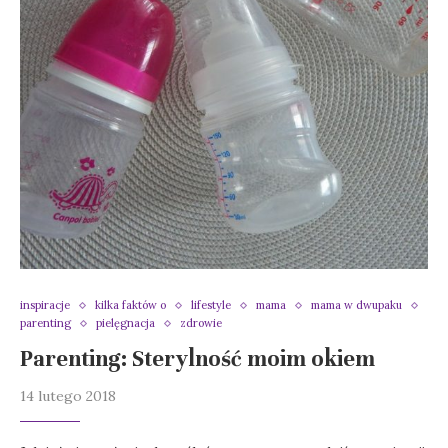
inspiracje
kilka faktów o
lifestyle
mama
mama w dwupaku
parenting
pielęgnacja
zdrowie
Parenting: Sterylność moim okiem
14 lutego 2018