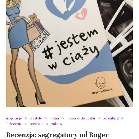
inspiracje
lifestyle
mama
mama w dwupaku
parenting
Polecenia
recenzja
zakupy
Recenzja: segregatory od Roger