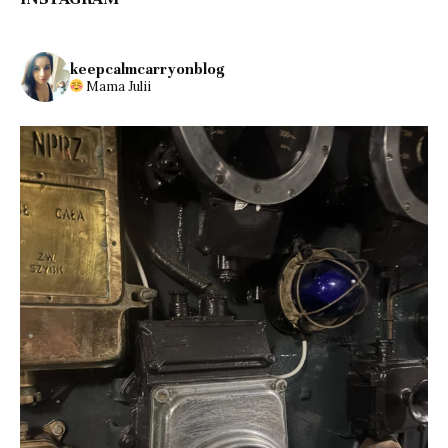
keepcalmcarryonblog
Mama Julii