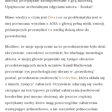
muzyka, przepięknie skomponowane z grą aktorską.
Upiększone archwialnymi zdjęciami autora – Boskie!
Mimo wiedzy o czym jest
Diva
i co za problematyka jest w
niej poruszana, wyszłam z AOIA z głową pełną myśli, emocji,
późniejszych przemyśleń i z wielką ilością słów do
powiedzenia.
Możliwe, że moje spojrzenie na to przedstawienie było dość
skrzywione, zawodowo oczywiście, bo słuchając monologu
aktora, w mojej głowie pojawiało się tysiące obrazów
przedstawiających moich uczniów. Kamil Maćkowiak
prezentuje rys psychologiczny ubrany w „prawdziwą”
postać, przedstawia osobowość
borderline
, która składa się
z innych „tysięcy” zaburzeń. Oczywiście zdarzają się osoby
cierpiące na ten typowy przykład zaburzenia (osobowość
borderline jest mocno złożona), ale jeszcze częściej
spotykamy osoby, które mają poszczególne zaburzenia
występujące jednostkowo, a nie wszystkie jednocześnie.