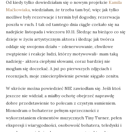
Od kiedy tylko dowiedziałam się o nowym projekcie
Kamila
Maćkowiaka
, wiedziałam, że trzeba tam być, więc jak tylko
możliwe były rezerwacje i termin był dogodny, rezerwacja
poszła w ruch. I tak od tamtego dnia ciągle czekało się na
nadejście listopada i wieczoru 10.11. Śledząc na bieżąco co się
dzieje w życiu artystycznym aktora i śledząc jak twórca
oddaje się swojemu działu – zdenerwowanie, chwilowe
zwątpienie i reakcje ludzi, którzy motywowali- mam taką
nadzieję- aktora ciepłymi słowami, coraz bardziej nie
mogłam się doczekać. A już po pierwszych zdjęciach i
recenzjach, moje zniecierpliwienie pewnie sięgało zenitu.
W skrócie można powiedzieć NIE zawiodłam się. Jeśli ktoś
jeszcze nie widział, a miałby ochotę obejrzeć naprawdę
dobre przedstawienie to polecam z czystym sumieniem.
Monodram o bohaterze pełnym sprzeczności z
wykorzstaniem elementów muzycznych Tiny Turner, pełen
ekspresji i wiarygodności, osobowość bohatera, teledyski i