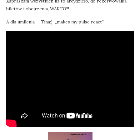
Zapraszam wszystkich na to arcydzieło, do rezerwowania
biletów i obejrzenia, WARTO!!!
A dla umilenia – Tina:) „makes my pulse react”