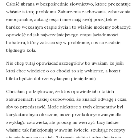
Całość ubrana w bezpośrednie słownictwo, które prezentuje
właśnie istotę problemu. Zaburzenia zachowania, zaburzenia
emocjonalne, autoagresja i inne mają swój początek w
bardzo wczesnym etapie życia i to właśnie możemy zobaczyć,
opowieść od jak najwcześniejszego etapu świadomości
bohatera, który zatraca się w problemie, coś na zasdzie
błędnego koła.
Nie chcę tutaj opowiadać szczegółów bo uważam, że jeśli
ktoś chce wiedzieć o co chodzi to się wybierze, a koszt
biletu będzie dobrze wydanymi pieniędzmi:)
Chciałam podziękować, że ktoś opowiedział o takich
zaburzeniach i takiej osobowości, że znalazł odwagę i czas,
aby to przedstawić. Może niektóre z tych elementów byl
karykaturalnym obrazem, może przekoloryzowanym dla
zwykłago człowieka, ale proszę mi wierzyć, tacy ludzie
właśnie tak funkcjonują w swoim świecie, szukając recepty
nie wiadomo na co i jak. Zatracają siebie i odrealniają się