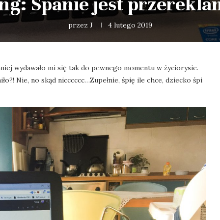
ng: Spanie jest przerek
przez
J
4 lutego 2019
jmniej wydawało mi się tak do pewnego momentu w życiorysie.
o?! Nie, no skąd nicccccc…Zupełnie, śpię ile chce, dziecko śpi