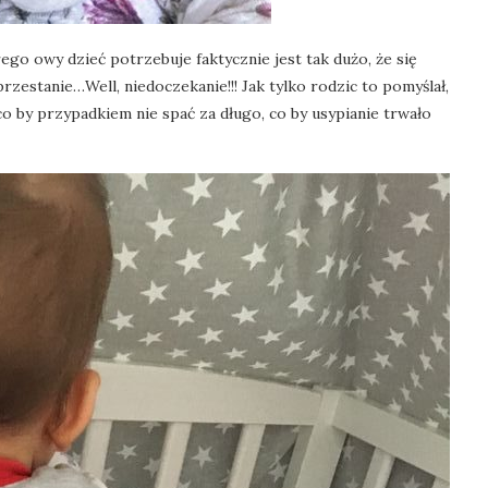
órego owy dzieć potrzebuje faktycznie jest tak dużo, że się
rzestanie…Well, niedoczekanie!!! Jak tylko rodzic to pomyślał,
co by przypadkiem nie spać za długo, co by usypianie trwało