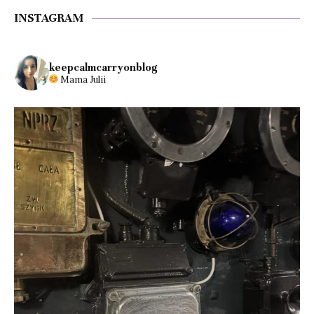
INSTAGRAM
keepcalmcarryonblog
Mama Julii