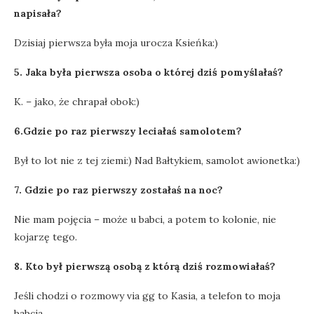
napisała?
Dzisiaj pierwsza była moja urocza Ksieńka:)
5. Jaka była pierwsza osoba o której dziś pomyślałaś?
K. – jako, że chrapał obok:)
6.Gdzie po raz pierwszy leciałaś samolotem?
Był to lot nie z tej ziemi:) Nad Bałtykiem, samolot awionetka:)
7. Gdzie po raz pierwszy zostałaś na noc?
Nie mam pojęcia – może u babci, a potem to kolonie, nie
kojarzę tego.
8. Kto był pierwszą osobą z którą dziś rozmowiałaś?
Jeśli chodzi o rozmowy via gg to Kasia, a telefon to moja
babcia.