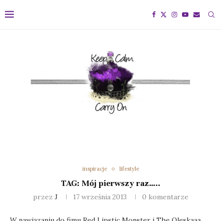
inspiracje
lifestyle
TAG: Mój pierwszy raz…..
przez
J
17 września 2013
0 komentarze
W nawiązaniu do fimu Red Lipstic Monster i The Oleskaaa