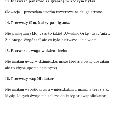
13. Pierwsze państwo za granicą, w którym byłaś.
Słowacja – przeszłam ścieżką rowerową na drugą stronę.
14. Pierwszy film, który pamiętasz.
Nie pamiętam:) Mój czas to jakieś „Uwolnić Orkę” czy „Ania z
Zielonego Wzgórza”, ale co było pierwsze – nie wiem.
15. Pierwsza uwaga w dzienniczku.
Nie miałam uwag w dzinniczku, może kiedyś słowną dostałam,
ale to chyba upomnienie było:)
16. Pierwszy współlokator.
Nie miałam współlokatora – mieszkałam z mamą, a teraz z K.
Myślę, że tych dwoje nie zaliczę do kategorii współlokator.