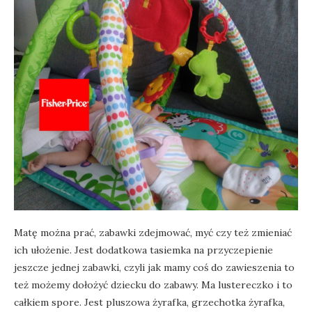
Matę można prać, zabawki zdejmować, myć czy też zmieniać
ich ułożenie. Jest dodatkowa tasiemka na przyczepienie
jeszcze jednej zabawki, czyli jak mamy coś do zawieszenia to
też możemy dołożyć dziecku do zabawy. Ma lustereczko i to
całkiem spore. Jest pluszowa żyrafka, grzechotka żyrafka,