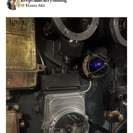
keepcalmcarryonblog
Mama Julii