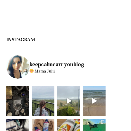
INSTAGRAM
keepcalmcarryonblog
Mama Julii