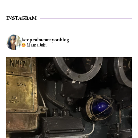
INSTAGRAM
keepcalmcarryonblog
Mama Julii