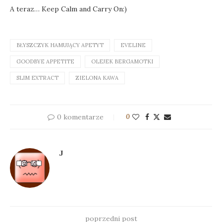
A teraz… Keep Calm and Carry On:)
BŁYSZCZYK HAMUJĄCY APETYT
EVELINE
GOODBYE APPETITE
OLEJEK BERGAMOTKI
SLIM EXTRACT
ZIELONA KAWA
0 komentarze
0
J
poprzedni post