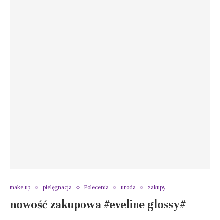
make up
pielęgnacja
Polecenia
uroda
zakupy
nowość zakupowa #eveline glossy#