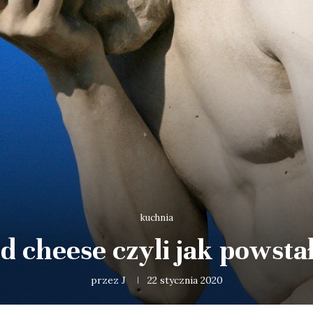
kuchnia
 cheese czyli jak powsta
przez
J
22 stycznia 2020