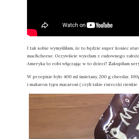
I tak sobie wymyśliłam, że to będzie super koniec st
mac&cheese. Oczywiście wyszłam z cudownego założenia
Ameryka to robi włączając w to dzieci? Zakupiłam sery
W przepisie było 400 ml śmietany, 200 g cheedar, 10
i makaron typu macaroni ( czyli takie rureczki cienkie 