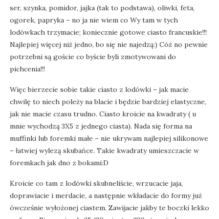
ser, szynka, pomidor, jajka (tak to podstawa), oliwki, feta,
ogorek, papryka – no ja nie wiem co Wy tam w tych
lodówkach trzymacie; koniecznie gotowe ciasto francuskie!!!
Najlepiej więcej niż jedno, bo się nie najedzą:) Cóż no pewnie
potrzebni są goście co byście byli zmotywowani do
pichcenia!!!
Więc bierzecie sobie takie ciasto z lodówki – jak macie
chwilę to niech poleży na blacie i będzie bardziej elastyczne,
jak nie macie czasu trudno. Ciasto kroicie na kwadraty ( u
mnie wychodzą 3X5 z jednego ciasta). Nada się forma na
muffinki lub foremki małe – nie ukrywam najlepiej silikonowe
– łatwiej wylezą skubańce. Takie kwadraty umieszczacie w
foremkach jak dno z bokami:D
Kroicie co tam z lodówki skubneliście, wrzucacie jaja,
doprawiacie i merdacie, a następnie wkładacie do formy już
ówcześnie wyłożonej ciastem. Zawijacie jakby te boczki lekko