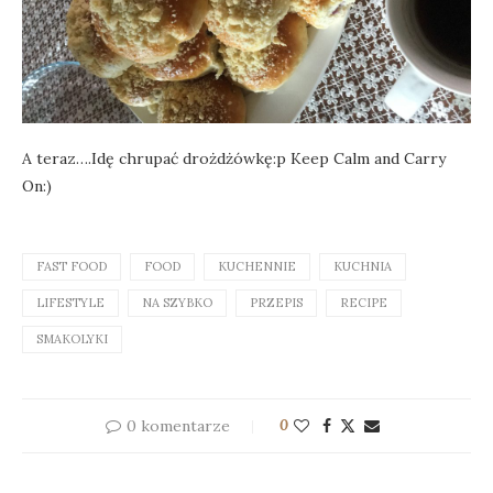
A teraz….Idę chrupać drożdżówkę:p Keep Calm and Carry
On:)
FAST FOOD
FOOD
KUCHENNIE
KUCHNIA
LIFESTYLE
NA SZYBKO
PRZEPIS
RECIPE
SMAKOLYKI
0 komentarze
0