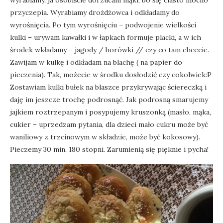
wyrabiamy, ja osobiście dorzucam mąki, bo się ciasto mocno
przyczepia. Wyrabiamy drożdżowca i odkładamy do
wyrośnięcia. Po tym wyrośnięciu – podwojenie wielkości
kulki – urywam kawałki i w łapkach formuje placki, a w ich
środek wkładamy – jagody / borówki // czy co tam chcecie.
Zawijam w kulkę i odkładam na blachę ( na papier do
pieczenia). Tak, możecie w środku dosłodzić czy cokolwiek:P
Zostawiam kulki bułek na blaszce przykrywając ściereczką i
daję im jeszcze trochę podrosnąć. Jak podrosną smarujemy
jajkiem roztrzepanym i posypujemy kruszonką (masło, mąka,
cukier – uprzedzam pytania, dla dzieci mało cukru może być
waniliowy z trzcinowym w składzie, może być kokosowy).
Pieczemy 30 min, 180 stopni. Zarumienią się pięknie i pycha!