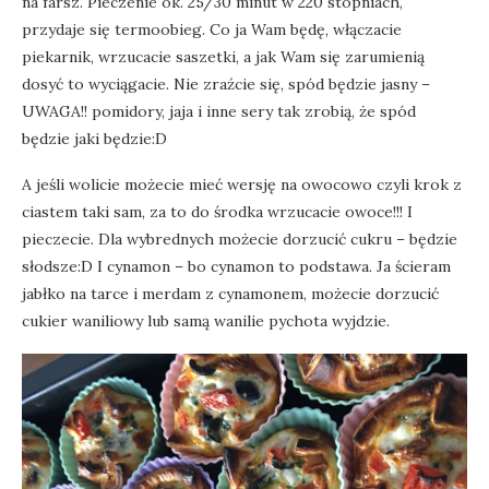
na farsz. Pieczenie ok. 25/30 minut w 220 stopniach,
przydaje się termoobieg. Co ja Wam będę, włączacie
piekarnik, wrzucacie saszetki, a jak Wam się zarumienią
dosyć to wyciągacie. Nie zraźcie się, spód będzie jasny –
UWAGA!! pomidory, jaja i inne sery tak zrobią, że spód
będzie jaki będzie:D
A jeśli wolicie możecie mieć wersję na owocowo czyli krok z
ciastem taki sam, za to do środka wrzucacie owoce!!! I
pieczecie. Dla wybrednych możecie dorzucić cukru – będzie
słodsze:D I cynamon – bo cynamon to podstawa. Ja ścieram
jabłko na tarce i merdam z cynamonem, możecie dorzucić
cukier waniliowy lub samą wanilie pychota wyjdzie.