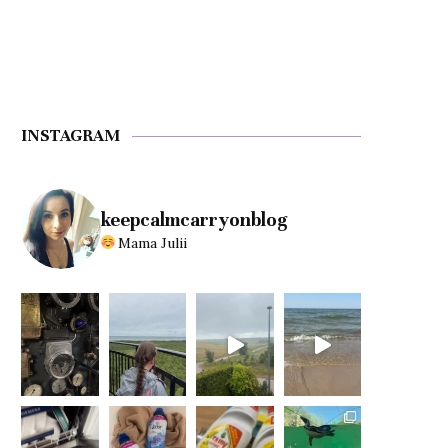
INSTAGRAM
keepcalmcarryonblog
Mama Julii