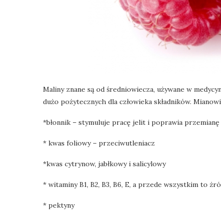
Maliny znane są od średniowiecza, używane w medycyn
dużo pożytecznych dla człowieka składników. Mianowi
*błonnik – stymuluje pracę jelit i poprawia przemianę
* kwas foliowy – przeciwutleniacz
*kwas cytrynow, jabłkowy i salicylowy
* witaminy B1, B2, B3, B6, E, a przede wszystkim to ż
* pektyny