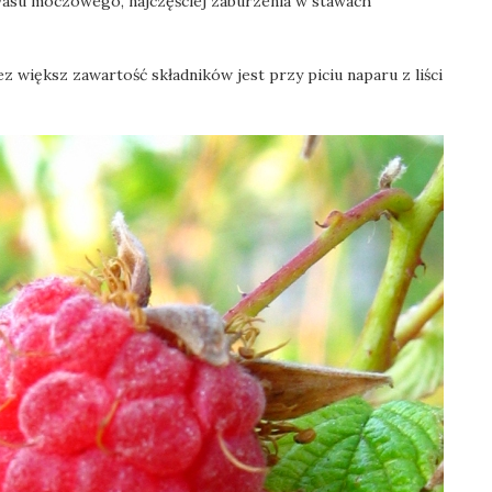
asu moczowego, najczęściej zaburzenia w stawach
z większ zawartość składników jest przy piciu naparu z liści