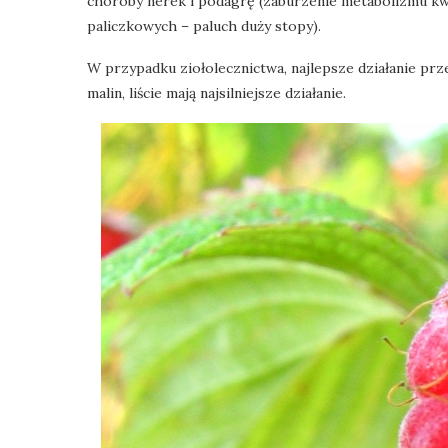
choroby nerek i podagrę (zaburzenie metabolizmu kw
paliczkowych – paluch duży stopy).
W przypadku ziołolecznictwa, najlepsze działanie prze
malin, liście mają najsilniejsze działanie.