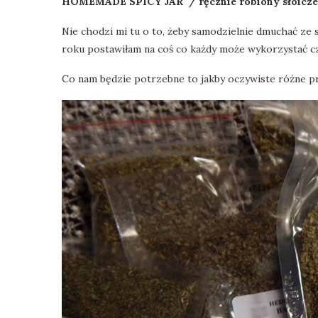
HOMEMADE SPICY JAR / ręcznie robiony słoicz
Nie chodzi mi tu o to, żeby samodzielnie dmuchać ze
roku postawiłam na coś co każdy może wykorzystać c
Co nam będzie potrzebne to jakby oczywiste różne 