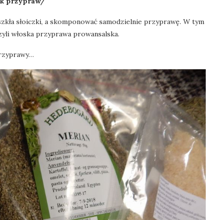
ek przypraw/
 szkła słoiczki, a skomponować samodzielnie przyprawę. W tym
zyli włoska przyprawa prowansalska.
przyprawy…