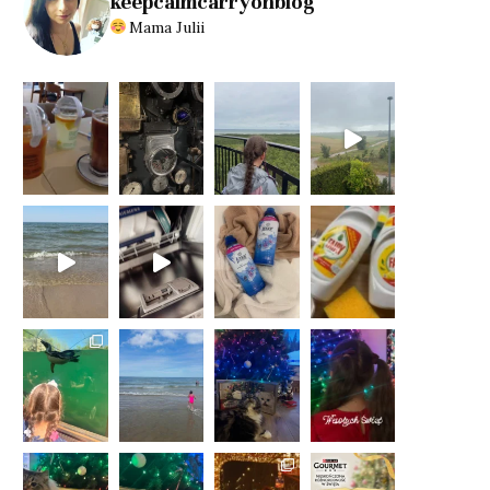
keepcalmcarryonblog
Mama Julii