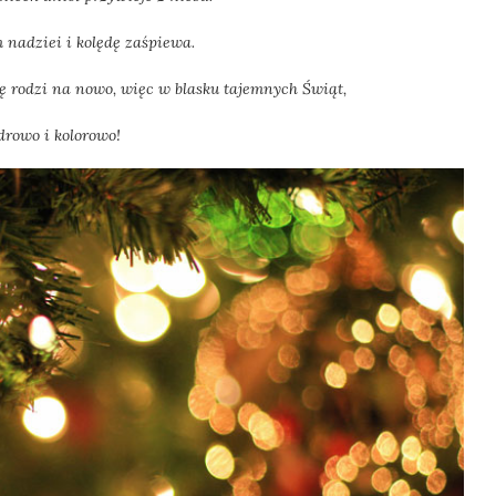
 nadziei i kolędę zaśpiewa.
się rodzi na nowo, więc w blasku tajemnych Świąt,
zdrowo i kolorowo!