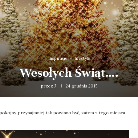
inspiracje
lifestyle
Wesołych Świąt….
przez
J
24 grudnia 2015
pokojny, przynajmniej tak powinno być, zatem z tego miejsca