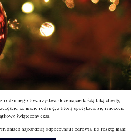
 z rodzinnego towarzystwa, doceniajcie każdą taką chwilę,
szczęście, że macie rodzinę, z którą spotykacie się i możecie
ątkowy, świąteczny czas.
tych dniach najbardziej odpoczynku i zdrowia. Bo resztę mam!