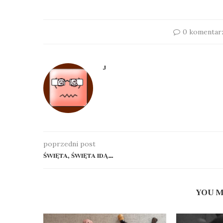
0 komentar
J
poprzedni post
ŚWIĘTA, ŚWIĘTA IDĄ…
YOU M