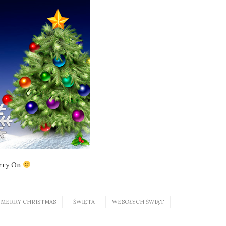
rry On
MERRY CHRISTMAS
ŚWIĘTA
WESOŁYCH ŚWIĄT