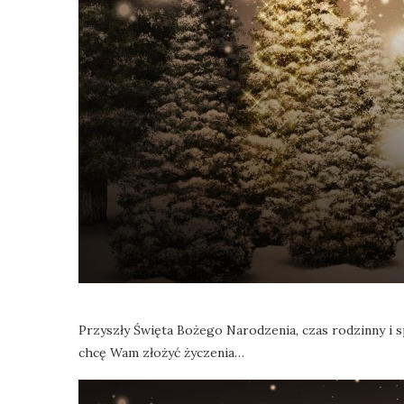
Przyszły Święta Bożego Narodzenia, czas rodzinny i s
chcę Wam złożyć życzenia…