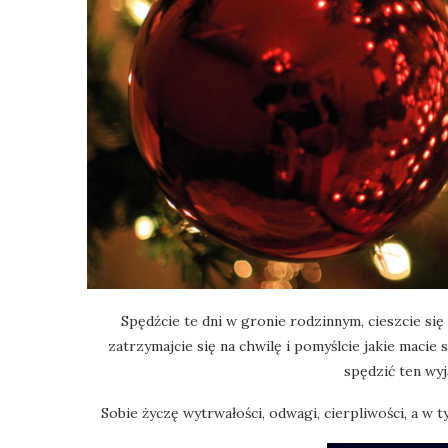
Spędźcie te dni w gronie rodzinnym, cieszcie się
zatrzymajcie się na chwilę i pomyślcie jakie macie 
spędzić ten wyj
Sobie życzę wytrwałości, odwagi, cierpliwości, a w 