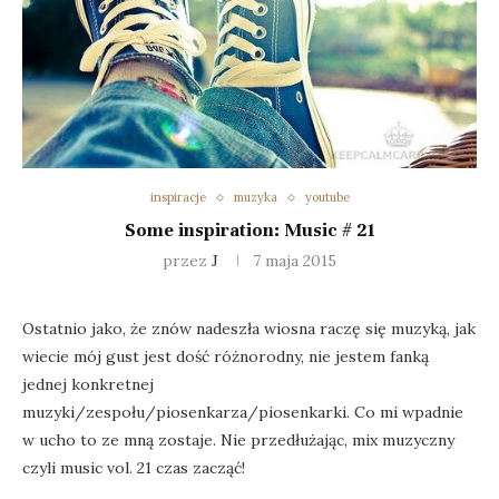
inspiracje
muzyka
youtube
Some inspiration: Music # 21
przez
J
7 maja 2015
Ostatnio jako, że znów nadeszła wiosna raczę się muzyką, jak
wiecie mój gust jest dość różnorodny, nie jestem fanką
jednej konkretnej
muzyki/zespołu/piosenkarza/piosenkarki. Co mi wpadnie
w ucho to ze mną zostaje. Nie przedłużając, mix muzyczny
czyli music vol. 21 czas zacząć!