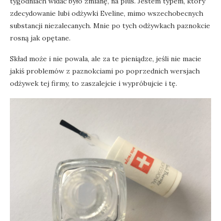
tygodniach widać było zmianę, na plus. Jestem typem, który
zdecydowanie lubi odżywki Eveline, mimo wszechobecnych
substancji niezalecanych. Mnie po tych odżywkach paznokcie
rosną jak opętane.
Skład może i nie powala, ale za te pieniądze, jeśli nie macie
jakiś problemów z paznokciami po poprzednich wersjach
odżywek tej firmy, to zaszalejcie i wypróbujcie i tę.