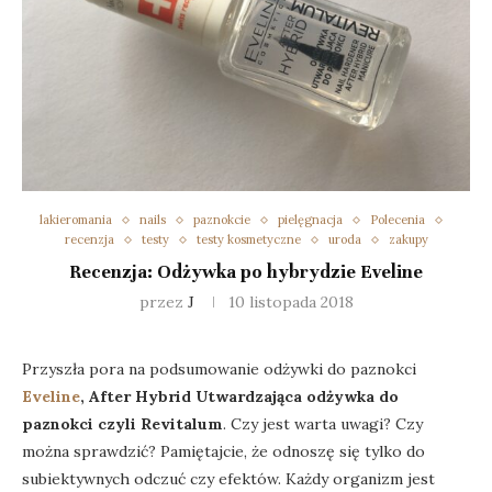
lakieromania
nails
paznokcie
pielęgnacja
Polecenia
recenzja
testy
testy kosmetyczne
uroda
zakupy
Recenzja: Odżywka po hybrydzie Eveline
przez
J
10 listopada 2018
Przyszła pora na podsumowanie odżywki do paznokci
Eveline
, After Hybrid Utwardzająca odżywka do
paznokci czyli Revitalum
. Czy jest warta uwagi? Czy
można sprawdzić? Pamiętajcie, że odnoszę się tylko do
subiektywnych odczuć czy efektów. Każdy organizm jest