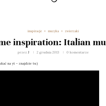
inspiracje
muzyka
zwierzaki
me inspiration: Italian mu
przez
J
2 grudnia 2013
0 komentarze
kać na yt – znajdzie tu:)