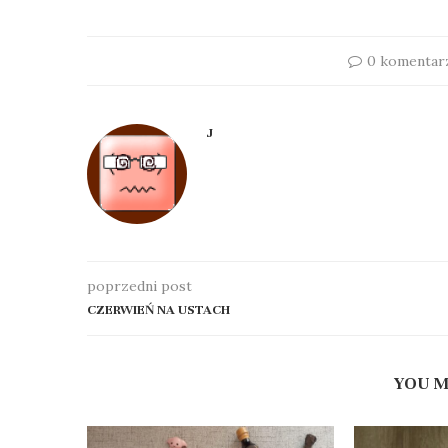
0 komentar
J
poprzedni post
CZERWIEŃ NA USTACH
YOU M