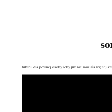
so
hihihi, dla pewnej osoby,żeby już nie musiała więcej szu