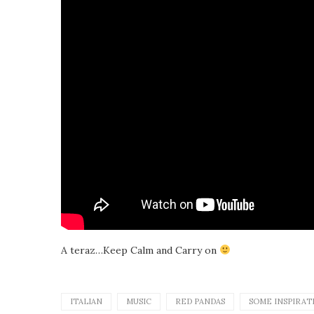
A teraz…Keep Calm and Carry on
ITALIAN
MUSIC
RED PANDAS
SOME INSPIRAT