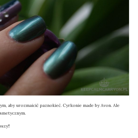
ym, aby urozmaicić paznokieć. Cyrkonie made by Avon. Ale
osmetycznym.
szy!!