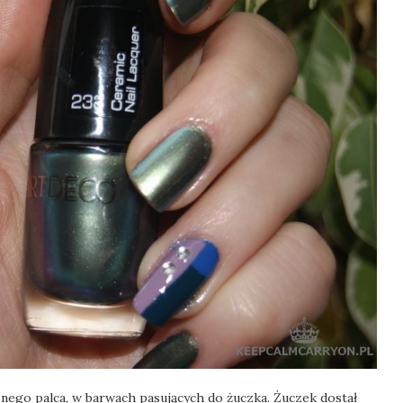
nego palca, w barwach pasujących do żuczka. Żuczek dostał