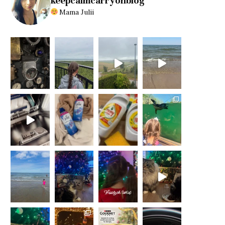
keepcalmcarryonblog
Mama Julii