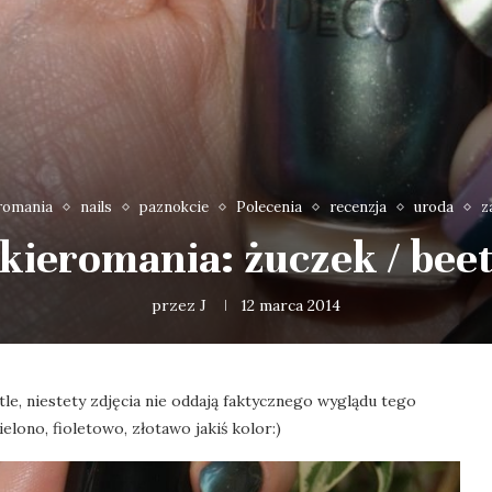
eromania
nails
paznokcie
Polecenia
recenzja
uroda
z
akieromania: żuczek / beet
przez
J
12 marca 2014
e, niestety zdjęcia nie oddają faktycznego wyglądu tego
ielono, fioletowo, złotawo jakiś kolor:)