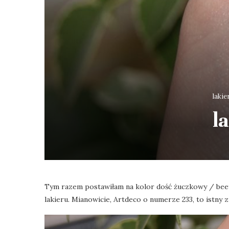
laki
l
Tym razem postawiłam na kolor dość żuczkowy / beetl
lakieru. Mianowicie, Artdeco o numerze 233, to istny z