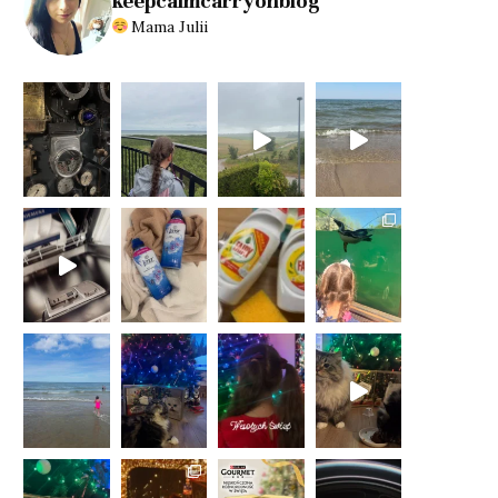
keepcalmcarryonblog
Mama Julii