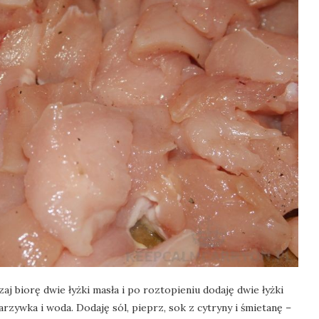
aj biorę dwie łyżki masła i po roztopieniu dodaję dwie łyżki
arzywka i woda. Dodaję sól, pieprz, sok z cytryny i śmietanę –