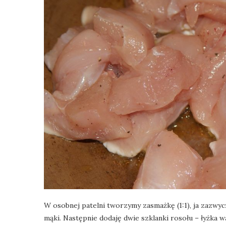
W osobnej patelni tworzymy zasmażkę (1:1), ja zazwycz
mąki. Następnie dodaję dwie szklanki rosołu – łyżka w