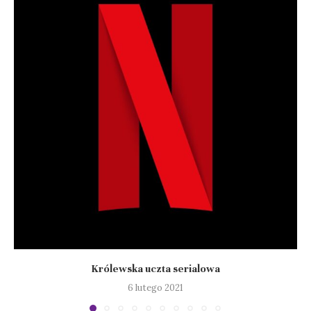
Królewska uczta serialowa
6 lutego 2021