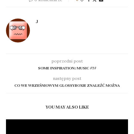
J
poprzedni post
SOME INSPIRATION: MUSIC #7#
następny post
CO WE WRZEŚNIOWYM GLOSSYBOXIE ZNALEŹĆ MOŻNA
YOU MAY ALSO LIKE