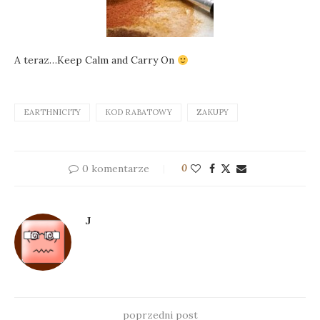
A teraz…Keep Calm and Carry On
EARTHNICITY
KOD RABATOWY
ZAKUPY
0 komentarze
0
J
poprzedni post