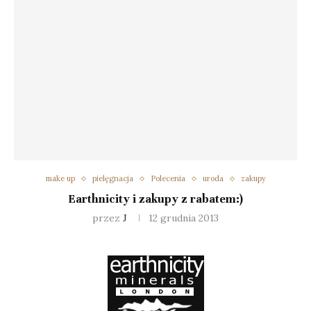
make up
pielęgnacja
Polecenia
uroda
zakupy
Earthnicity i zakupy z rabatem:)
przez
J
12 grudnia 2013