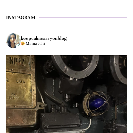
INSTAGRAM
keepcalmcarryonblog
Mama Julii