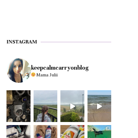
INSTAGRAM
keepcalmcarryonblog
Mama Julii