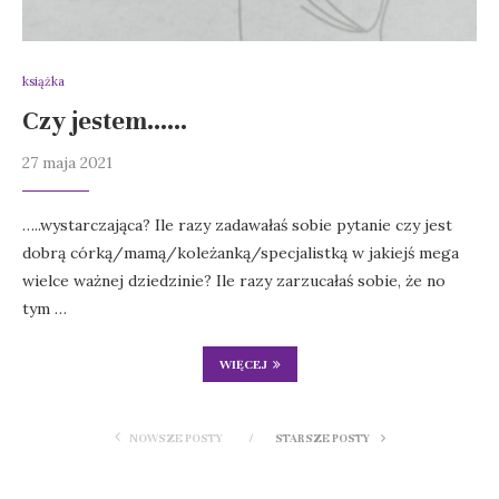
książka
Czy jestem……
27 maja 2021
…..wystarczająca? Ile razy zadawałaś sobie pytanie czy jest
dobrą córką/mamą/koleżanką/specjalistką w jakiejś mega
wielce ważnej dziedzinie? Ile razy zarzucałaś sobie, że no
tym …
WIĘCEJ
NOWSZE POSTY
STARSZE POSTY