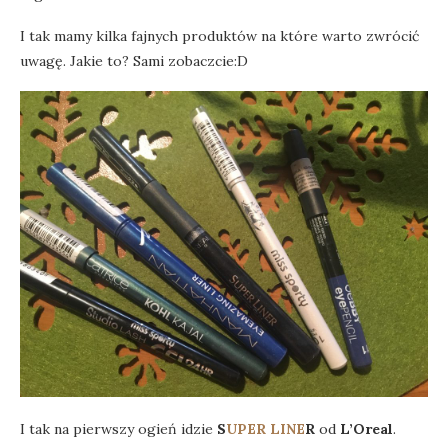
I tak mamy kilka fajnych produktów na które warto zwrócić
uwagę. Jakie to? Sami zobaczcie:D
I tak na pierwszy ogień idzie
S
UPER LINE
R
od
L’Oreal
.