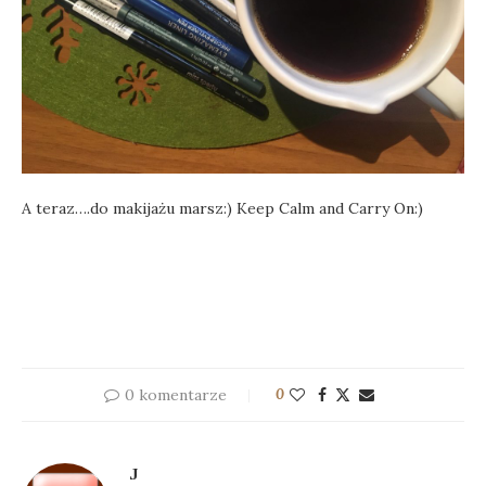
A teraz….do makijażu marsz:) Keep Calm and Carry On:)
0 komentarze
0
J