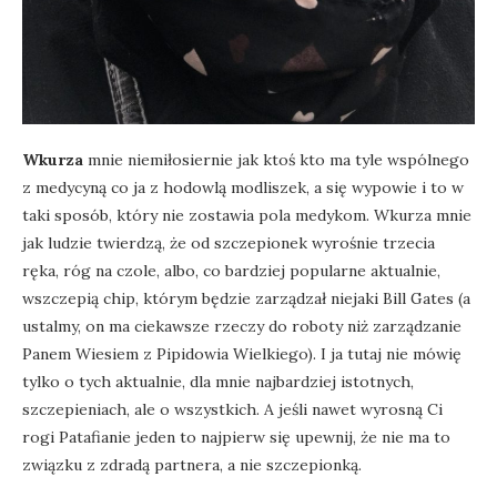
Wkurza
mnie niemiłosiernie jak ktoś kto ma tyle wspólnego
z medycyną co ja z hodowlą modliszek, a się wypowie i to w
taki sposób, który nie zostawia pola medykom. Wkurza mnie
jak ludzie twierdzą, że od szczepionek wyrośnie trzecia
ręka, róg na czole, albo, co bardziej popularne aktualnie,
wszczepią chip, którym będzie zarządzał niejaki Bill Gates (a
ustalmy, on ma ciekawsze rzeczy do roboty niż zarządzanie
Panem Wiesiem z Pipidowia Wielkiego). I ja tutaj nie mówię
tylko o tych aktualnie, dla mnie najbardziej istotnych,
szczepieniach, ale o wszystkich. A jeśli nawet wyrosną Ci
rogi Patafianie jeden to najpierw się upewnij, że nie ma to
związku z zdradą partnera, a nie szczepionką.