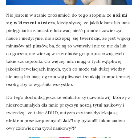
Nie jestem w stanie zrozumieć, do tego stopnia, że
nóż mi
się w kieszeni otwiera
, kiedy słyszę, że jakiś lekarz lub inna
pielęgniarka zamiast edukować, nieść pomóc i zawierzyć
nauce i medycynie, nie szczepią się twierdząc, że jest więcej
minusów niż plusów, ba, że są to wymysły i nic to nie da lub
co gorsza, nie wierzą w rzetelność grup opracowujących
takie szczepionki. Co więcej, informują o tych wątpliwej
jakości rewelacjach innych, tych co może tak dużej wiedzy
nie mają lub mają ogrom wątpliwości i szukają kompetentnej
osoby, aby ta wyjaśniła wszystko.
Do tego dochodzą jeszcze edukatorzy (zawodowi), którzy z
niezrozumiałych dla mnie przyczyn noszą tytuł naukowy i
twierdzą, że takie ADHD, autyzm czy inna dysleksja są
efektem poszczepiennym!!!
Jak
?! się pytam!!!! Jakim cudem
owy człowiek ma tytuł naukowy?!?