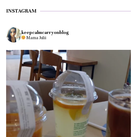
INSTAGRAM
keepcalmcarryonblog
Mama Julii