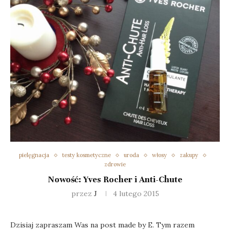
pielęgnacja
testy kosmetyczne
uroda
włosy
zakupy
zdrowie
Nowość: Yves Rocher i Anti-Chute
przez
J
4 lutego 2015
Dzisiaj zapraszam Was na post made by E. Tym razem