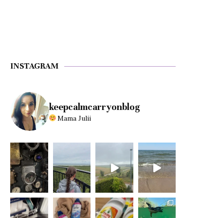
INSTAGRAM
keepcalmcarryonblog
Mama Julii