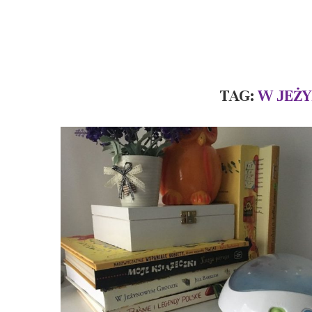
TAG:
W JEŻ