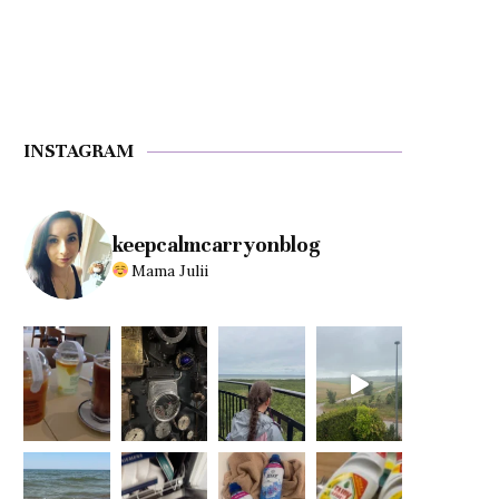
INSTAGRAM
keepcalmcarryonblog
Mama Julii