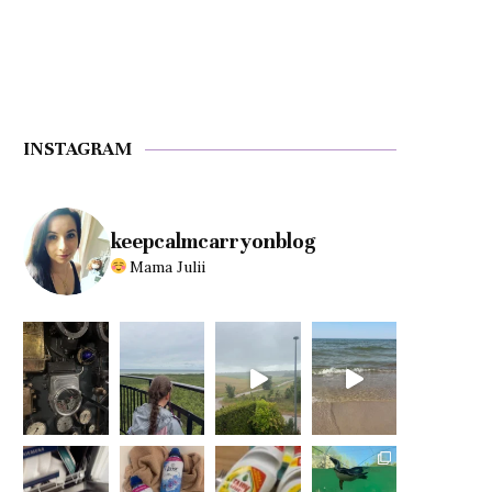
INSTAGRAM
keepcalmcarryonblog
Mama Julii