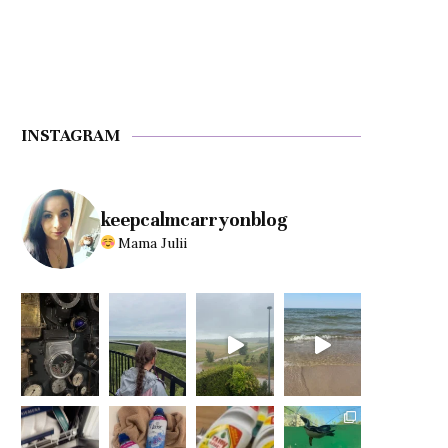
INSTAGRAM
keepcalmcarryonblog
Mama Julii