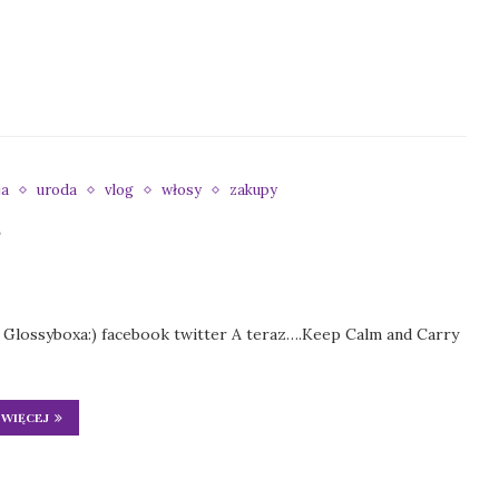
ja
uroda
vlog
włosy
zakupy
3
Glossyboxa:) facebook twitter A teraz….Keep Calm and Carry
WIĘCEJ