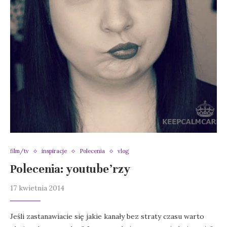
film/tv
inspiracje
Polecenia
vlog
Polecenia: youtube’rzy
17 kwietnia 2014
Jeśli zastanawiacie się jakie kanały bez straty czasu warto