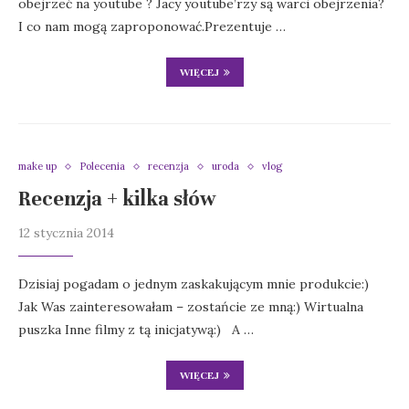
obejrzeć na youtube ? Jacy youtube’rzy są warci obejrzenia?
I co nam mogą zaproponować.Prezentuje …
WIĘCEJ
make up
Polecenia
recenzja
uroda
vlog
Recenzja + kilka słów
12 stycznia 2014
Dzisiaj pogadam o jednym zaskakującym mnie produkcie:)
Jak Was zainteresowałam – zostańcie ze mną:) Wirtualna
puszka Inne filmy z tą inicjatywą:) A …
WIĘCEJ