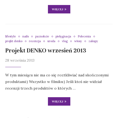
WIĘCEJ
lifestyle
nails
paznokcie
pielęgnacja
Polecenia
projkt denko
recenzja
uroda
vlog
włosy
zakupy
Projekt DENKO wrzesień 2013
28 września 2013
W tym miesiącu nie ma co się roztkliwiać nad skończonymi
produktami:) Wszystko w filmiku:) Jeśli ktoś nie widział
recenzji trzech produktów o których …
WIĘCEJ