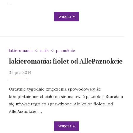
…
WIĘCEJ
lakieromania
nails
paznokcie
lakieromania: fiolet od AllePaznokcie
3 lipca 2014
Ostatnie tygodnie zmęczenia spowodowały, że
kompletnie nie chciało mi się malować paznokci. Starałam
się używać tego co sprawdzone. Ale kolor fioletu od
AllePaznokcie, …
WIĘCEJ