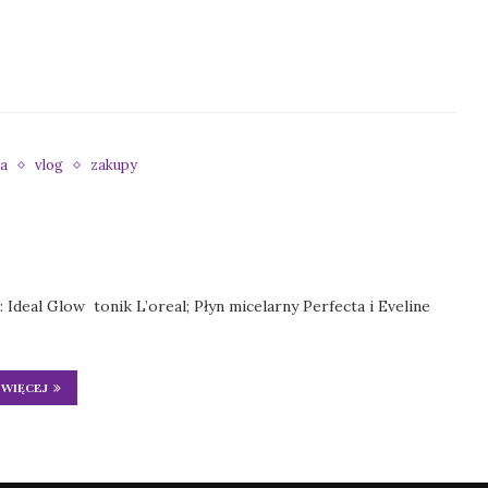
a
vlog
zakupy
deal Glow tonik L’oreal; Płyn micelarny Perfecta i Eveline
WIĘCEJ