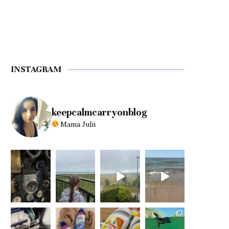
INSTAGRAM
keepcalmcarryonblog
Mama Julii