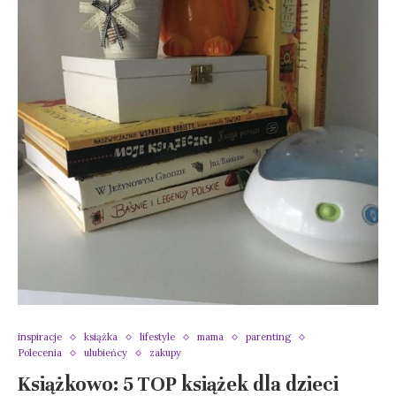
inspiracje
książka
lifestyle
mama
parenting
Polecenia
ulubieńcy
zakupy
Książkowo: 5 TOP książek dla dzieci