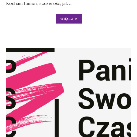
Kocham humor, szczerość, jak …
WIĘCEJ