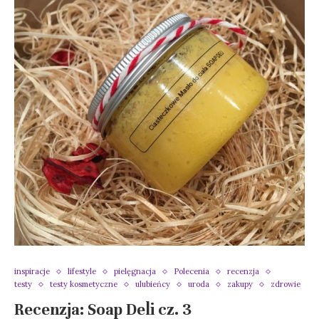
inspiracje
lifestyle
pielęgnacja
Polecenia
recenzja
testy
testy kosmetyczne
ulubieńcy
uroda
zakupy
zdrowie
Recenzja: Soap Deli cz. 3