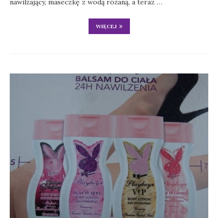
nawilżający, maseczkę z wodą różaną, a teraz …
WIĘCEJ