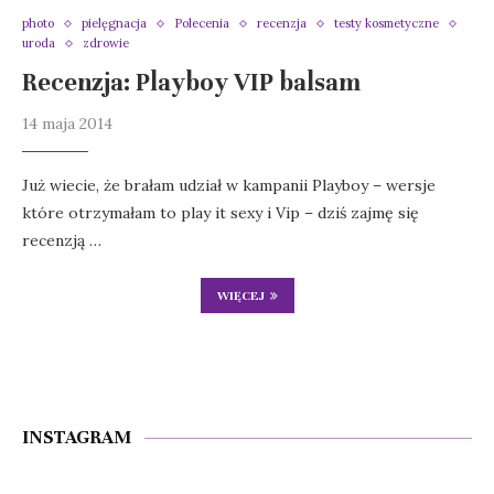
photo
pielęgnacja
Polecenia
recenzja
testy kosmetyczne
uroda
zdrowie
Recenzja: Playboy VIP balsam
14 maja 2014
Już wiecie, że brałam udział w kampanii Playboy – wersje
które otrzymałam to play it sexy i Vip – dziś zajmę się
recenzją …
WIĘCEJ
INSTAGRAM