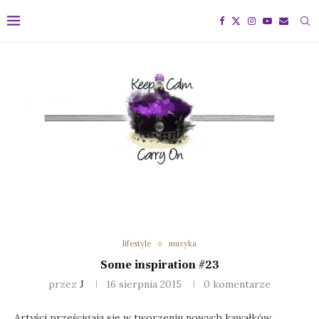
lifestyle
muzyka
Some inspiration #23
przez
J
16 sierpnia 2015
0 komentarze
Artyści prześcigają się w tworzeniu nowych kawałków