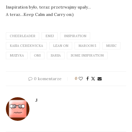
Inspiration było, teraz przetrwajmy upały…
A teraz…Keep Calm and Carry on:)
CHEERLEADER
ENEJ
INSPIRATION
KASIA CEREKWICKA
LEAN ON
MAROON 5
MUSIC
MUZYKA
OMI
SARSA
SOME INSPIRATION
0 komentarze
0
J