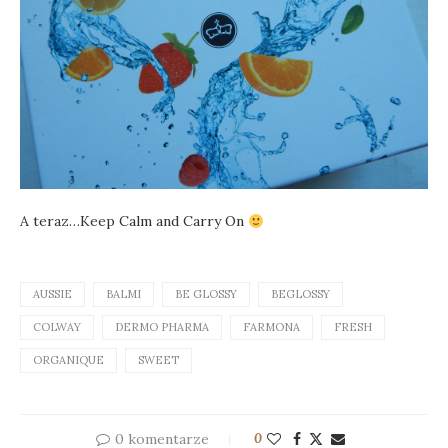
A teraz…Keep Calm and Carry On
AUSSIE
BALMI
BE GLOSSY
BEGLOSSY
COLWAY
DERMO PHARMA
FARMONA
FRESH
ORGANIQUE
SWEET
0 komentarze
0