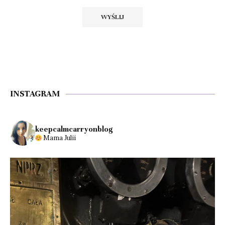
INSTAGRAM
keepcalmcarryonblog
Mama Julii