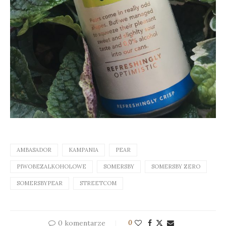
AMBASADOR
KAMPANIA
PEAR
PIWOBEZALKOHOLOWE
SOMERSBY
SOMERSBY ZERO
SOMERSBYPEAR
STREETCOM
0 komentarze
0