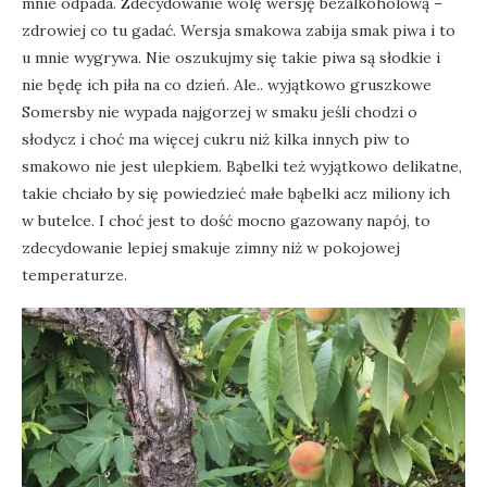
mnie odpada. Zdecydowanie wolę wersję bezalkoholową –
zdrowiej co tu gadać. Wersja smakowa zabija smak piwa i to
u mnie wygrywa. Nie oszukujmy się takie piwa są słodkie i
nie będę ich piła na co dzień. Ale.. wyjątkowo gruszkowe
Somersby nie wypada najgorzej w smaku jeśli chodzi o
słodycz i choć ma więcej cukru niż kilka innych piw to
smakowo nie jest ulepkiem. Bąbelki też wyjątkowo delikatne,
takie chciało by się powiedzieć małe bąbelki acz miliony ich
w butelce. I choć jest to dość mocno gazowany napój, to
zdecydowanie lepiej smakuje zimny niż w pokojowej
temperaturze.